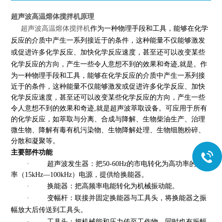
超声波高温熔体搅拌机原理
超声波高温熔体搅拌机
作为一种物理手段和工具，能够在化学
反应的介质中产生一系列接近于的条件，这种能量不仅能够激发
或促进许多化学反应、加快化学反应速度，甚至还可以改变某些
化学反应的方向，产生一些令人意想不到的效果和奇迹,就是
。
作
为一种物理手段和工具，能够在化学反应的介质中产生一系列接
近于的条件，这种能量不仅能够激发或促进许多化学反应、加快
化学反应速度，甚至还可以改变某些化学反应的方向，产生一些
令人意想不到的效果和奇迹,就是超声波萃取设备。
可应用于所有
的化学反应，如萃取与分离、合成与降解、生物柴油生产、治理
微生物、降解有毒有机污染物、生物降解处理、生物细胞粉碎、
分散和凝聚等。
主要部件功能
·
超声波发生器：把50-60Hz的市电转化为高功率的高频
率（15kHz—100kHz）电源，提供给换能器。
·
换能器：把高频率电能转化为机械振动能。
·
变幅杆：联接并固定换能器与工具头，将换能器之振
幅放大后传送到工具头。
·
工具头：把机械能和压力传至工作物，同时也有振幅