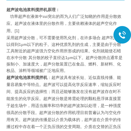
超声波电池浆料搅拌机原理：
功率超声在液体中zui突出的而为人们广泛知晓的作用是分散效
应。超声波在液体里的分散作用，主要依赖液体的超声空化作
[1]
用。
.
采用超声波分散，可不需要使用乳化剂，在许多场合
超声乳化可
1
m
以得到
μ
以下的粒子。这种优质乳剂的生成，主要是由于分散
工具附近的超声波强力空化作用所形成的结果。化剂就能使石蜡
1
m
在水中分散·其分散的校子直径达
μ
以下。
超声分散持点通常是
振制小、加速度大，超声分散装置已在食品、燃料、新材料、化
枚品、涂料等领域被广泛地应用。
超声波电池浆料搅拌机
：超声波具有波长短、近似直线传播、能
量容易集中等特点。超声波可以提高化学反应速率，缩短反应时
间、提高反应的选择性；而且还能够激发在没有超声波存在时不
能发生的化学反应。超声波分散是将需处理的颗粒悬浮体直接置
于超生场中，用适当频率和功率的超声波加以处理，是一种强度
很高的分散手段。超声波分散的作用机理目前普遍认为与空化作
用有关。超声波的传播是以介质为载体的，超声波在介质中的传
播过程中存在着一个正负压强的交变周期。介质在交替的正负压