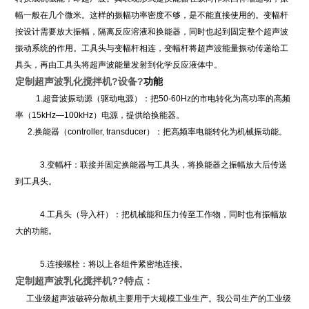
幅一般在几个微米。这样的振幅功率密度不够，是不能直接使用的。变幅杆
按设计需要放大振幅，隔离反应溶液和换能器，同时也起到固定整个超声波
振动系统的作用。工具头与变幅杆相连，变幅杆将超声波能量振动传递给工
具头，再由工具头将超声波能量发射到化学反应液体中。
定制超声波乳化搅拌机
?
设备?
功能
1.
超音波振动源（驱动电源）：把
50-60Hz
的市电转化为高功率的高频
率（
15kHz—100kHz
）电源，提供给换能器。
2.
换能器（
controller, transducer
）：把高频率电能转化为机械振动能。
3.
变幅杆：联接并固定换能器与工具头，将换能器之振幅放大后传送
到工具头。
4.
工具头（导入杆）：把机械能和压力传至工作物，同时也有振幅放
大的功能。
5.
连接螺栓：将以上各组件紧密地连接。
定制超声波乳化搅拌机
?
?
特点：
工业级超声波破碎分散机主要用于大规模工业生产。我公司生产的工业级