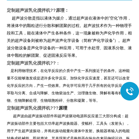
定制超声波乳化搅拌机
??
原理：
超声波分散是指以液体为媒介，通过超声波在液体中的
“
空化
”
作用，
将液体中的颗粒进行分散和解团聚的过程。
超声波技术作为一种物理手
段和工具，能在液体中产生各种条件，这一现象被称为声化学作用，相
关的超声设备则被称为超声波声化学设备（简称
“
声化学设备
”
）。超声
波分散设备是声化学设备的一种应用，可用于水处理、固液系分散、液
体中颗粒的解团聚、促进固液反应等果。
定制超声波乳化搅拌机
??
：
是利用物理技术，在化学反应的介质中产生一系列接近于的条件。这种能
量不仅能够激发或促进许多化学反应、加快化学反应速度，甚至还可以改变
化学反应的方向，产生一些效果。声化学可应用于几乎所有的化学反应，如
萃取与分离、合成与降解、生物柴油生产、治理微生物、降解有毒有机污染
物、生物降解处理、生物细胞粉碎、分散和凝聚，等等。
定制超声波乳化搅拌机
??
?
原理
超声波由超声波振动部件和超声波驱动电源和反应釜三大部分构成：超
声波振动部件主要包括大功率超声波换能器、变幅杆、工具头（发射头），
用于产生超声波振动，并将此振动能量向液体中发射。换能器将输入的电能
转换成机械能，即超声波。其表现形式是换能器在纵向作来回伸缩运动，振