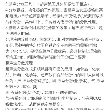
3.
超声分散工具；（超声波工具头和振动子相连）。
4.
分散容器。均化器的工作原理，当超声波发生器输出高
频电压力日子超声援动子，经振动子变锢抒机械振帽放大
后在分散工具作用下，在容器内迸行强烈的分微处理。
3
影响因素两个因素决定分散的效果：超声波冲击力；超
声波辐射时间。
处理液的流吐为
Q
，间隙为
c
，相对方向的平板面积为
S
，
则处理液中的特定粒子穿过这个空间的平均需要时间
t
为：
t=c*S/Q
。要提高超声分散效果，必须控制处理液的
平均压力
p
、间隙
c
和超声辐射时间
t(s)
三个要素。
超声波分散原理
超声波分散在很多领域都有广泛的应用：如食品、化妆
品、医药、化学等。超声波在食品分散中的应用大体可以
分为：液
-
液系分散
(
乳剂
)
、固
-
液系分散
(
悬浮体
)
、气
-
液系
分散三种情况。
[3]
固
-
液系分散
(
悬浮体
)
：如粉乳剂的分散等。
气
-
液系分散：如碳酸化合物饮料水的制造，可采用
CO2
吸收法改进，从而使稳定性提高。