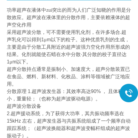
功率超声在液体中zui突出的而为人们广泛知晓的作用是分
散效应。超声波在液体里的分散作用，主要依赖液体的超
声空化作用
采用超声波分散，可不需要使用乳化剂，在许多场合
.
超
声乳化可以得到
1
μ
m
以下的粒子。这种优质乳剂的生成，
主要是由于分散工具附近的超声波强力空化作用所形成的
结果。化剂就能使石蜡在水中分散·其分散的校子直径达
1
μ
m
以下。
超声分散持点通常是振制小、加速度大，超声分散装置已
在食品、燃料、新材料、化枚品、涂料等领域被广泛地应
用。
分散原理
1.
超声波发生器：其效率高达
90%
，
且体积
小，重量轻；（也称为超声波驱动电源）。
超声波分散设备
2.
超声援动系统，为了获得大功率，其共振动频率选在
15kHz
左右，超声发生器与共振系统组成了一个频率自动
跟踪系统；（超声波换能器和超声波变幅杆组成的超声波
振动子）。