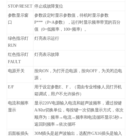
STOP/RESET
停止或
故障复位
参数显示窗
参数设定时显示参数值，待机时显示参数
口
P***（P=A参数），运行时显示频率带宽的百分
值（0=低频率，100=频率）。
绿色指示灯
灯亮表示运行
RUN
红色指示灯
灯亮表示故障
FAULT
电源开关
按向ON，为打开总电源，按向OFF，为关闭总电
源，
E/F
用于设定参数E、F，（需由专业维修人员打开机
箱调试，用户不允许操作）
电流和频率
显示220V电源输入电流和超声波频率，通过按键
显示
A/Khz
切换
单位，每按键一次切换显示方式，依次
顺序为：频率→电流→频率和电流循环显示5秒→
返回到频率→依次循环
后面板插头
30M
插头是超声波输出，选配件GX16插头是输入