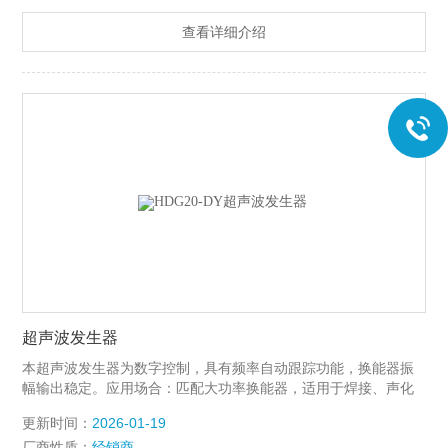
物，同时也有振幅放大的功能。 5.连接
查看详细介绍
超声波发生器
本超声波发生器为数字控制，具有频率自动跟踪功能，换能器振
幅输出稳定。应用场合：匹配大功率换能器，适用于焊接、声化
学或其它特殊超声波应用 特点：数字频率、定时控制方式，频率
更新时间：
2026-01-19
自动扫描跟踪 前后面板功能图：
厂商性质：
经销商