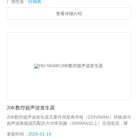
厂商性质：
经销商
4.采用智能数控超声波发生器，全数字电路控制，抗干扰能力
强。 5.频率、功率可实时监控，功率 30-99%可调，具有自动报
查看详细介绍
警保护
20K数控超声波发生器
20K数控超声波发生器主要作用是将市电（220V/50Hz）转换成与
超声波换能器匹配的大功率高频（20000Hz以上）交流电流，驱
动超声波换能器工作。 杭州浩达超声设备有限公司生产的超声波
更新时间：
2026-01-19
发生器应用于各种超声波设备，主要有超声波声化学，超声波石