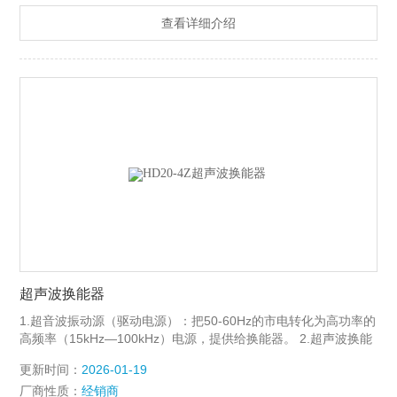
查看详细介绍
超声波换能器
1.超音波振动源（驱动电源）：把50-60Hz的市电转化为高功率的
高频率（15kHz—100kHz）电源，提供给换能器。 2.超声波换能
器（controller, transducer）：把高频率电能转化为机械振动能。
更新时间：
2026-01-19
3.变幅杆：联接并固定换能器与工具头，将换能器之振幅放大后
厂商性质：
经销商
传送到工具头。 4.工具头（导入杆）：把机械能和压力传至工作