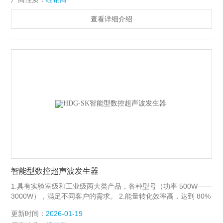
查看详细介绍
智能型数控超声波发生器
1.具有实验室级和工业级两大类产品，各种型号（功率 500W——
3000W），满足不同客户的需求。 2.能量转化效率高，达到 80%
以上。 3.超声波系统振幅稳定，持续工作时间长，采用五节菱形
更新时间：
2026-01-19
发射头设计（工业级），辐射面积较传统发射头增大 2 倍以上。