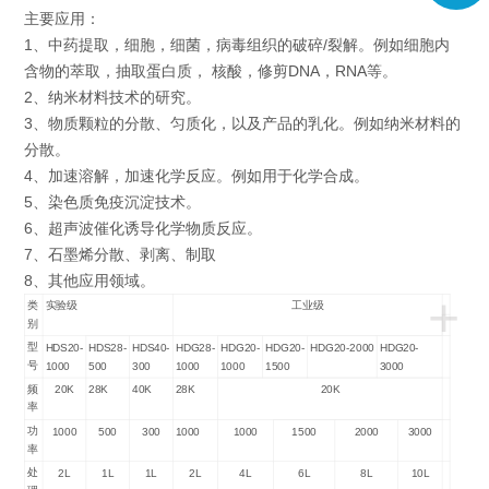
主要应用：
1、中药提取，细胞，细菌，病毒组织的破碎/裂解。例如细胞内
含物的萃取，抽取蛋白质， 核酸，修剪DNA，RNA等。
2、纳米材料技术的研究。
3、物质颗粒的分散、匀质化，以及产品的乳化。例如纳米材料的
分散。
4、加速溶解，加速化学反应。例如用于化学合成。
5、染色质免疫沉淀技术。
6、超声波催化诱导化学物质反应。
7、石墨烯分散、剥离、制取
8、其他应用领域。
+
类
实验级
工业级
别
型
HDS20-
HDS28-
HDS40-
HDG28-
HDG20-
HDG20-
HDG20-2000
HDG20-
号
1000
500
300
1000
1000
1500
3000
频
20K
28K
40K
28K
20K
率
功
1000
500
300
1000
1000
1500
2000
3000
率
处
2L
1L
1L
2L
4L
6L
8L
10L