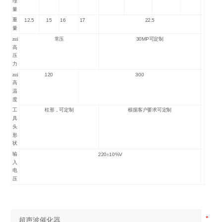
理
量
重
12.5
15
16
17
22.5
量
zui
常压
30MP
可定制
高
压
力
zui
120
300
高
温
度
工
柱形，可定制
根据客户要求可定制
具
头
形
状
输
220
10%V
±
入
电
压