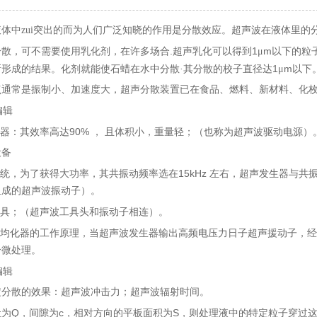
体中zui突出的而为人们广泛知晓的作用是分散效应。超声波在液体里的
.
1
m
分散，可不需要使用乳化剂，在许多场合
超声乳化可以得到
μ
以下的粒
1
m
所形成的结果。化剂就能使石蜡在水中分散·其分散的校子直径达
μ
以下
点通常是振制小、加速度大，超声分散装置已在食品、燃料、新材料、化
编辑
90%
生器：其效率高达
，
且体积小，重量轻；（也称为超声波驱动电源）
设备
15kHz
系统，为了获得大功率，其共振动频率选在
左右，超声发生器与共
组成的超声波振动子）。
工具；（超声波工具头和振动子相连）。
。均化器的工作原理，当超声波发生器输出高频电压力日子超声援动子，
分微处理。
编辑
定分散的效果：超声波冲击力；超声波辐射时间。
Q
c
S
吐为
，间隙为
，相对方向的平板面积为
，则处理液中的特定粒子穿过