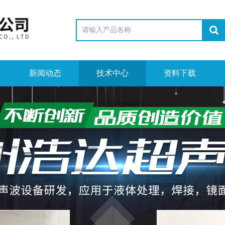
新闻动态
技术中心
资料下载