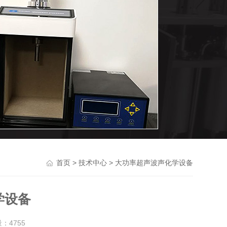
>
> 大功率超声波声化学设备
首页
技术中心
学设备
量：
4755