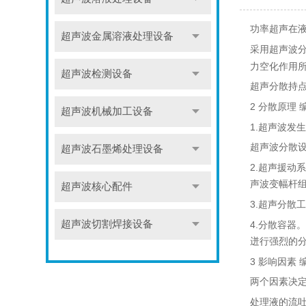
功率超声在液
超声波金属溶液处理设备
采用超声波
力空化作用
超声波检测设备
超声分散持
2
分散原理
超声波机械加工设备
1.
超声波发
超声波分散
超声波石墨烯处理设备
2.
超声援动
声波变幅杆
超声波核心配件
3.
超声分散
超声波切割焊接设备
4.
分散容器
迸行强烈的
3
影响因素
两个因素决
处理液的流