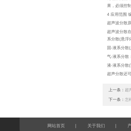
果，必须控
4
应用范围
超声波分散
超声波分散
(
系分散
悬浮
-
(
固
液系分散
-
气
液系分散
-
(
液
液系分散
超声分散还
上一条：
超
下一条：
怎
|
|
网站首页
关于我们