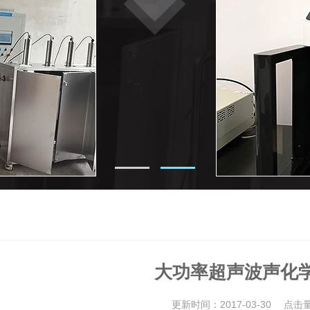
大功率超声波声化
更新时间：2017-03-30 点击