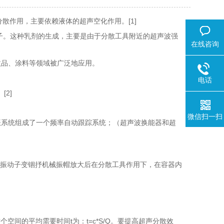
[1]
分散作用，主要依赖液体的超声空化作用。
子。这种乳剂的生成，主要是由于分散工具附近的超声波强
在线咨询
。
枚品、涂料等领域被广泛地应用。
电话
[2]
。
微信扫一扫
振系统组成了一个频率自动跟踪系统；（超声波换能器和超
经振动子变锢抒机械振帽放大后在分散工具作用下，在容器内
t
t=c*S/Q
这个空间的平均需要时间
为：
。要提高超声分散效