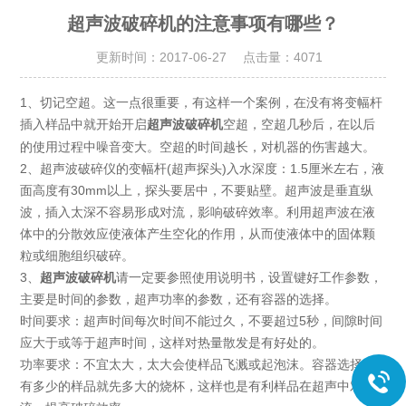
超声波破碎机的注意事项有哪些？
更新时间：2017-06-27 点击量：
4071
1、切记空超。这一点很重要，有这样一个案例，在没有将变幅杆
插入样品中就开始开启
空超，空超几秒后，在以后
超声波破碎机
的使用过程中噪音变大。空超的时间越长，对机器的伤害越大。
2、超声波破碎仪的变幅杆(超声探头)入水深度：1.5厘米左右，液
面高度有30mm以上，探头要居中，不要贴壁。超声波是垂直纵
波，插入太深不容易形成对流，影响破碎效率。利用超声波在液
体中的分散效应使液体产生空化的作用，从而使液体中的固体颗
粒或细胞组织破碎。
3、
超声波破碎机
请一定要参照使用说明书，设置键好工作参数，
主要是时间的参数，超声功率的参数，还有容器的选择。
时间要求：超声时间每次时间不能过久，不要超过5秒，间隙时间
应大于或等于超声时间，这样对热量散发是有好处的。
功率要求：不宜太大，太大会使样品飞溅或起泡沫。容器选择：
有多少的样品就先多大的烧杯，这样也是有利样品在超声中对