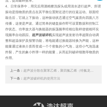
流，提高破碎效率。
4、日常保养中，用完后用酒精擦洗探头或用清水进行超声。所谓
振动是指物质的质点在其平衡位置附近进行的往返运动。鼓面经
敲击后，它就上下振动，这种振动状态通过空气媒质向四面八方
传播，这便是声波。通过简单的键盘操作即可设置数据和控制工
作状态。功率放大器与换能器的振荡频率经相位取样使锁相环实
现频率自动跟踪。
超声波破碎机
实现超声波发射功率超限自动调
整和超温保护及报警功能，将电能通过换能器转换为声能，这种
能量通过液体介质而变成一个个密集的小气泡，这些小气泡迅速
炸裂，产生的象小炸弹一样的能量，从而起到破碎细胞等物质的
作用。
上一条：
超声波分散在聚苯乙烯，聚四氟乙烯（特氟龙）等材料上的应用
下一条：
超声波破碎机的使用方法