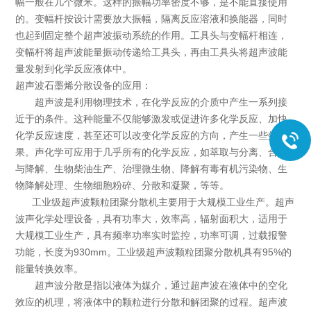
幅一般在几个微米。这样的振幅功率密度不够，是不能直接使用
的。变幅杆按设计需要放大振幅，隔离反应溶液和换能器，同时
也起到固定整个超声波振动系统的作用。工具头与变幅杆相连，
变幅杆将超声波能量振动传递给工具头，再由工具头将超声波能
量发射到化学反应液体中。
超声波石墨烯分散设备的应用：
超声波是利用物理技术，在化学反应的介质中产生一系列接
近于的条件。这种能量不仅能够激发或促进许多化学反应、加快
化学反应速度，甚至还可以改变化学反应的方向，产生一些效
果。声化学可应用于几乎所有的化学反应，如萃取与分离、合成
与降解、生物柴油生产、治理微生物、降解有毒有机污染物、生
物降解处理、生物细胞粉碎、分散和凝聚，等等。
工业级超声波颗粒团聚分散机主要用于大规模工业生产。超声
波声化学处理设备，具有功率大，效率高，辐射面积大，适用于
大规模工业生产，具有频率功率实时监控，功率可调，过载报警
功能，长度为930mm。工业级超声波颗粒团聚分散机具有95%的
能量转换效率。
超声波分散是指以液体为媒介，通过超声波在液体中的空化
效应的机理，将液体中的颗粒进行分散和解团聚的过程。超声波