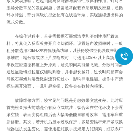
放大振动振幅，还起到隔离换能器与腐蚀性液体的作用。针对石
墨烯分散常见的发热问题，设备通常配套双层玻璃反应釜，通循
环水降温，部分高级机型还配有在线循环泵，实现连续进出料的
流式分散。
在操作过程中，首先需根据石墨烯浓度和溶剂性质配置浆
料，将其倒入反应釜并开启冷却循环。设置超声波频率时，一般
粗分散选用20kHz左右低频高功率，以获得较强空化强度来剥离
厚堆层；精分散或防止片层断裂时，可选用40kHz以上高频。功
率设定应遵循梯度上升原则，避免瞬间高能量飞溅。分散时间需
通过显微镜或粒度仪辅助判断，并非越长越好，过长时间超声会
导致石墨烯片层受微射流剪切过小，影响导电性能。操作中严禁
探头离开液面，一旦引起空振，设备会在数秒内损坏。
故障维修方面，较常见的问题是分散效果突然变差。此时应
首先检查探头前端是否有麻点或坑洼，钛合金在空化环境下会逐
渐空蚀，表面变得粗糙后会大幅降低能量辐射效率，需用车床重
新修磨。其次，若开机后显示过载保护，多是变幅杆未拧紧或换
能器阻抗发生变化，需使用扭矩扳手按规定力矩锁紧，或联系厂