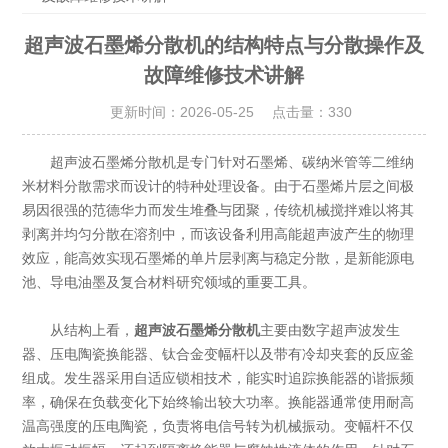
超声波石墨烯分散机的结构特点与分散操作及
故障维修技术讲解
更新时间：2026-05-25 点击量：
330
超声波石墨烯分散机是专门针对石墨烯、碳纳米管等二维纳
米材料分散需求而设计的特种处理设备。由于石墨烯片层之间极
易因很强的范德华力而发生堆叠与团聚，传统机械搅拌难以将其
剥离并均匀分散在溶剂中，而该设备利用高能超声波产生的物理
效应，能高效实现石墨烯的单片层剥离与稳定分散，是新能源电
池、导电油墨及复合材料研究领域的重要工具。
从结构上看，
超声波石墨烯分散机
主要由数字超声波发生
器、压电陶瓷换能器、钛合金变幅杆以及带有冷却夹套的反应釜
组成。发生器采用自适应锁相技术，能实时追踪换能器的谐振频
率，确保在负载变化下始终输出较大功率。换能器通常使用耐高
温高强度的压电陶瓷，负责将电信号转为机械振动。变幅杆不仅