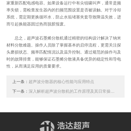
家重新匹配电感电容。如果设备运行中有尖锐啸叫声，通常是频
率失锁，需检查发生器内的扫频范围设置是否被误触。对于冷却
系统，需定期更换循环水，防止水垢堵塞夹套导致降温失效，进
而引起换能器因过热而脱胶报废。
总之，超声波石墨烯分散机通过精密的结构设计解决了纳米
材料分散难题。操作人员除了掌握基本的启停流程，更需关注探
头磨损状态、频率匹配情况以及温升控制。通过规范的操作与及
时的故障排查，能够保证石墨烯分散液具备优异的稳定性和导电
性，从而满足应用的质量要求。
上一条：
超声波分散器的核心性能与应用特点
下一条：
深入解析超声波分散机的工作原理及其日常操作维修保养规范