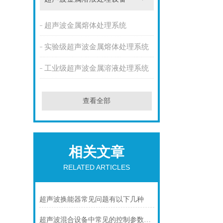
超声波金属熔体处理系统
实验级超声波金属熔体处理系统
工业级超声波金属溶液处理系统
查看全部
相关文章
RELATED ARTICLES
超声波换能器常见问题有以下几种
超声波混合设备中常见的控制参数及其调节与控制方法