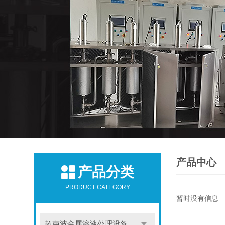
产品中心
产品分类
PRODUCT CATEGORY
暂时没有信息
超声波金属溶液处理设备