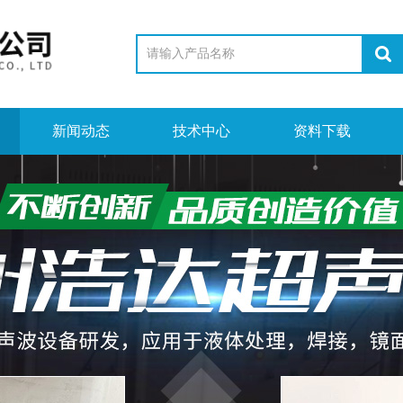
新闻动态
技术中心
资料下载