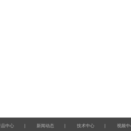
|
|
|
产品中心
新闻动态
技术中心
视频中