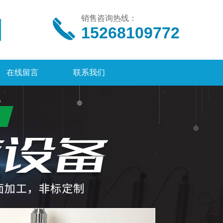
销售咨询热线：
15268109772
在线留言
联系我们